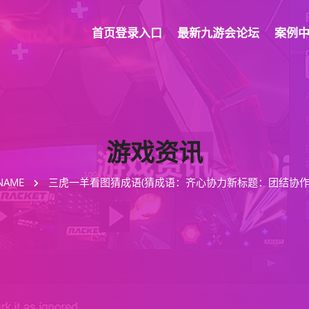
首页登录入口
最新九游会论坛
案例
游戏资讯
(NAME
三虎一羊看图猜成语(猜成语：齐心协力新标题：团结协作