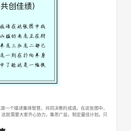
这是一个描述集体智慧，共同决策的成语。在这张图中，
，这就需要大家齐心协力，集思广益，制定最佳计划。只