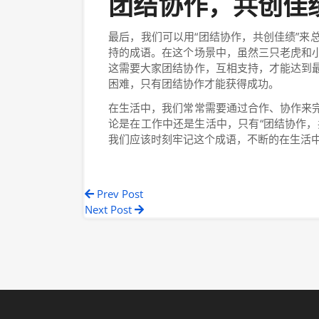
团结协作，共创佳
最后，我们可以用“团结协作，共创佳绩”来
持的成语。在这个场景中，虽然三只老虎和
这需要大家团结协作，互相支持，才能达到
困难，只有团结协作才能获得成功。
在生活中，我们常常需要通过合作、协作来
论是在工作中还是生活中，只有“团结协作，
我们应该时刻牢记这个成语，不断的在生活
Prev Post
Next Post