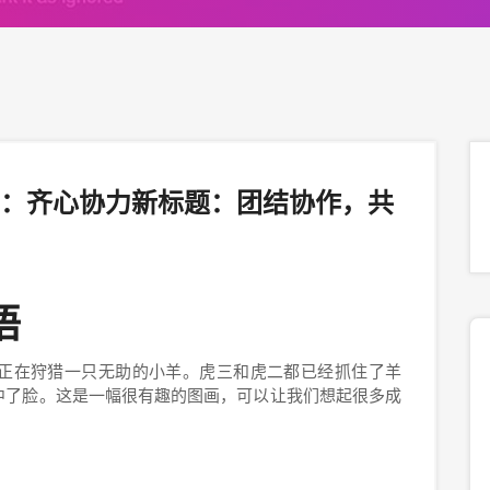
语：齐心协力新标题：团结协作，共
语
正在狩猎一只无助的小羊。虎三和虎二都已经抓住了羊
中了脸。这是一幅很有趣的图画，可以让我们想起很多成