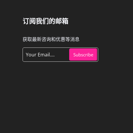
订阅我们的邮箱
获取最新咨询和优惠等消息
Subscribe