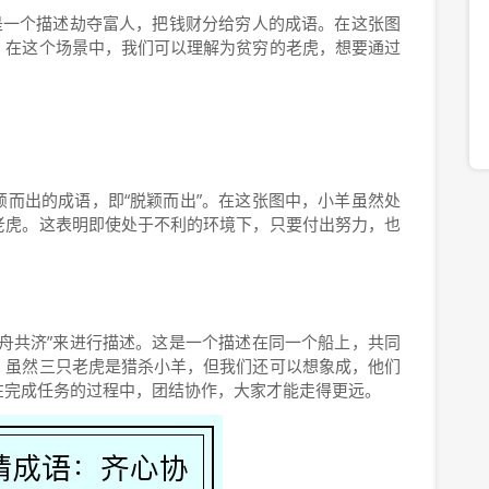
是一个描述劫夺富人，把钱财分给穷人的成语。在这张图
。在这个场景中，我们可以理解为贫穷的老虎，想要通过
而出的成语，即“脱颖而出”。在这张图中，小羊虽然处
老虎。这表明即使处于不利的环境下，只要付出努力，也
舟共济”来进行描述。这是一个描述在同一个船上，共同
，虽然三只老虎是猎杀小羊，但我们还可以想象成，他们
在完成任务的过程中，团结协作，大家才能走得更远。