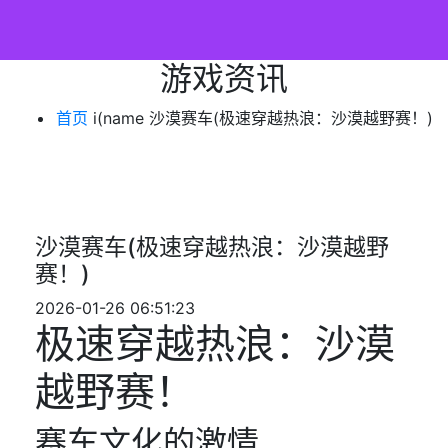
游戏资讯
首页
i(name
沙漠赛车(极速穿越热浪：沙漠越野赛！)
沙漠赛车(极速穿越热浪：沙漠越野
赛！)
2026-01-26 06:51:23
极速穿越热浪：沙漠
越野赛！
赛车文化的激情