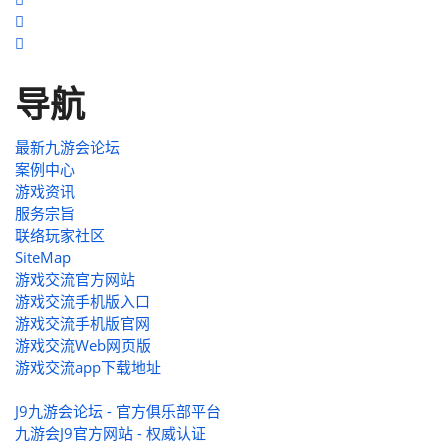
导航
最新九游会论坛
案例中心
游戏资讯
服务宗旨
联络玩家社区
SiteMap
游戏交流官方网站
游戏交流手机版入口
游戏交流手机版官网
游戏交流Web网页版
游戏交流app下载地址
J9九游会论坛 - 官方俱乐部平台
九游会J9官方网站 - 权威认证