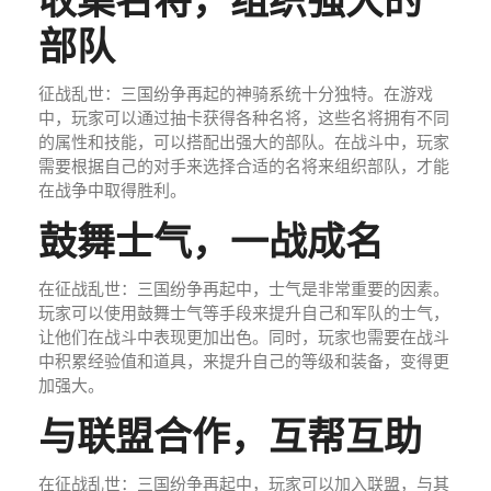
收集名将，组织强大的
部队
征战乱世：三国纷争再起的神骑系统十分独特。在游戏
中，玩家可以通过抽卡获得各种名将，这些名将拥有不同
的属性和技能，可以搭配出强大的部队。在战斗中，玩家
需要根据自己的对手来选择合适的名将来组织部队，才能
在战争中取得胜利。
鼓舞士气，一战成名
在征战乱世：三国纷争再起中，士气是非常重要的因素。
玩家可以使用鼓舞士气等手段来提升自己和军队的士气，
让他们在战斗中表现更加出色。同时，玩家也需要在战斗
中积累经验值和道具，来提升自己的等级和装备，变得更
加强大。
与联盟合作，互帮互助
在征战乱世：三国纷争再起中，玩家可以加入联盟，与其