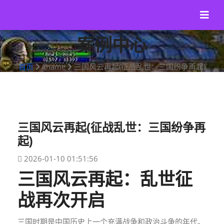
案例中心
首页
i(name
三国风云再起(征战乱世：三国纷争再起)
三国风云再起(征战乱世：三国纷争再
起)
2026-01-10 01:51:56
三国风云再起：乱世征
战再次开启
三国时期是中国历史上一个充满战争和政治斗争的年代。