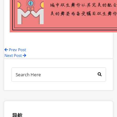
Prev Post
Next Post
导航