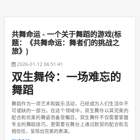
共舞命运 - 一个关于舞蹈的游戏(标
题：《共舞命运：舞者们的挑战之
旅》)
2026-01-12 06:51:41
双生舞伶：一场难忘的
舞蹈
舞蹈作为一项艺术和娱乐活动，已经成为人们生活中不
可或缺的一部分。在这个领域中，双生舞伶以其完美的
配合和优美的舞姿而备受瞩目。双生舞伶不仅需要掌握
专业的舞蹈技巧，更需要在舞台上通过默契的配合和互
相信任，呈现出完美的表演。