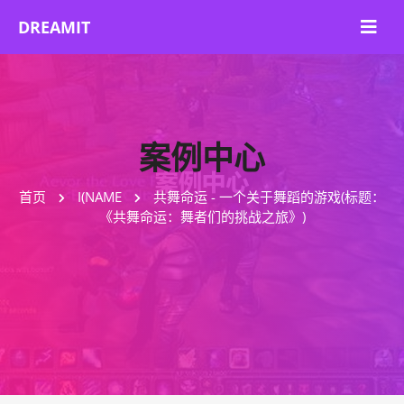
案例中心
首页
I(NAME
共舞命运 - 一个关于舞蹈的游戏(标题：
《共舞命运：舞者们的挑战之旅》)