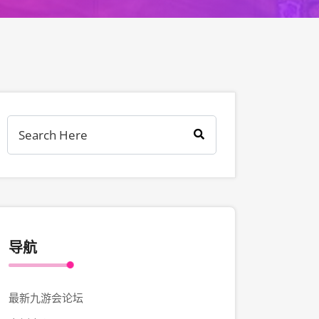
导航
最新九游会论坛