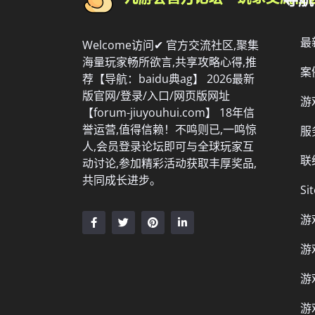
最
Welcome访问✔ 官方交流社区,聚集
海量玩家畅所欲言,共享攻略心得,推
案
荐【导航：baidu典ag】 2026最新
版官网/登录/入口/网页版网址
游
【forum-jiuyouhui.com】 18年信
誉运营,值得信赖！不鸣则已,一鸣惊
服
人,会员登录论坛即可与全球玩家互
联
动讨论,参加精彩活动获取丰厚奖品,
共同成长进步。
Si
游
游
游
游