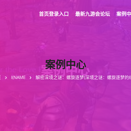
首页登录入口
最新九游会论坛
案例
案例中心
页
I(NAME
解密深境之谜：螺旋逐梦(深境之谜：螺旋逐梦的续