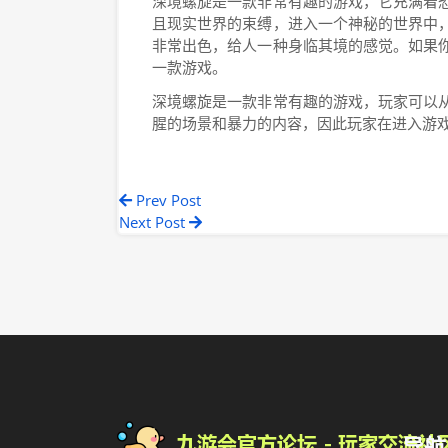
深境螺旋是一款非常有趣的游戏，它充满着
且现实世界的束缚，进入一个神秘的世界中
非常出色，给人一种身临其境的感觉。如果
一款游戏。
深境螺旋是一款非常有趣的游戏，玩家可以
腥的场景和暴力的内容，因此玩家在进入游
Prev Post
Next Post
导航