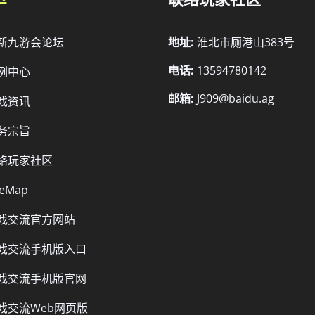
新九游会论坛
地址:
淮北市厕港山383号
电话:
13594780142
例中心
邮箱:
J909@baidu.ag
戏资讯
务宗旨
络玩家社区
teMap
戏交流官方网站
戏交流手机版入口
戏交流手机版官网
戏交流Web网页版