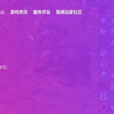
中心
游戏资讯
服务宗旨
联络玩家社区
写)