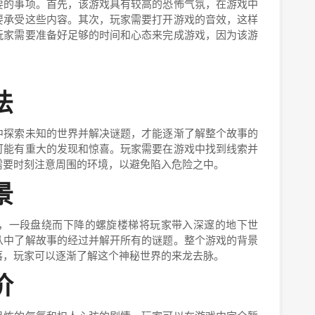
要的事项。首先，该游戏具有较高的恐怖气氛，在游戏中
要承受这些内容。其次，玩家需要打开游戏的音效，这样
玩家需要准备好足够的时间和心态来完成游戏，因为该游
法
中探索未知的世界并解决谜题，才能逐渐了解整个故事的
可能有重大的发现和惊喜。玩家需要在游戏中找到线索并
需要时刻注意周围的环境，以避免陷入危险之中。
景
，一段盘绕而下降的螺旋楼梯将玩家带入深邃的地下世
从中了解故事的经过并解开所有的谜题。整个游戏的背景
落，玩家可以逐渐了解这个神秘世界的来龙去脉。
价