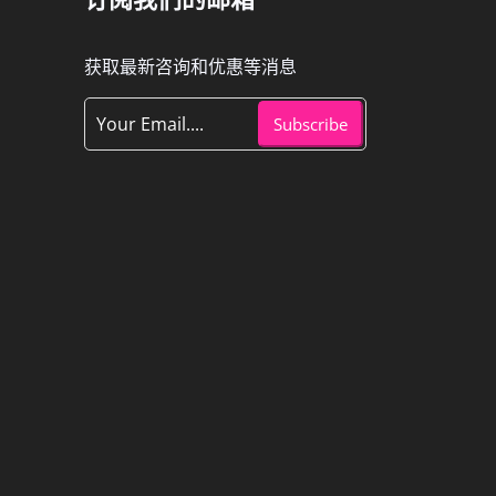
获取最新咨询和优惠等消息
Subscribe