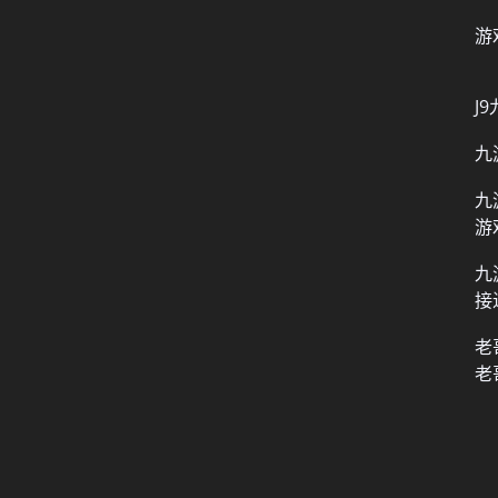
游
J
九
九游
游
九
接
老
老