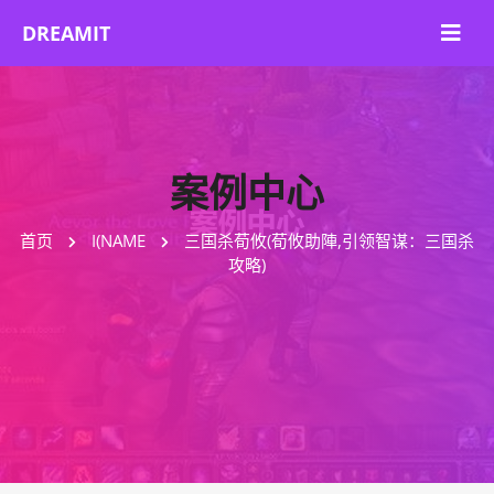
案例中心
首页
I(NAME
三国杀荀攸(荀攸助陣,引领智谋：三国杀
攻略)