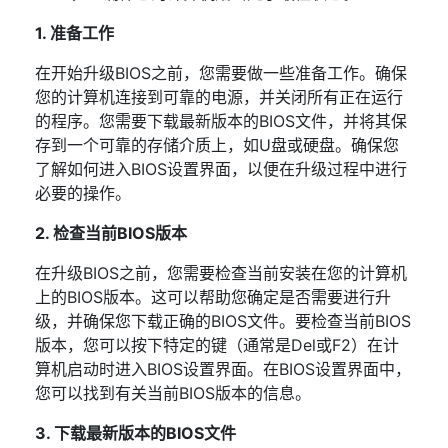
1. 准备工作
在开始升级BIOS之前，您需要做一些准备工作。确保
您的计算机连接到可靠的电源，并关闭所有正在运行
的程序。您需要下载最新版本的BIOS文件，并将其保
存到一个可靠的存储介质上，如U盘或硬盘。确保您
了解如何进入BIOS设置界面，以便在升级过程中进行
必要的操作。
2. 检查当前BIOS版本
在升级BIOS之前，您需要检查当前安装在您的计算机
上的BIOS版本。这可以帮助您确定是否需要进行升
级，并确保您下载正确的BIOS文件。要检查当前BIOS
版本，您可以按下特定的键（通常是Del或F2）在计
算机启动时进入BIOS设置界面。在BIOS设置界面中，
您可以找到有关当前BIOS版本的信息。
3. 下载最新版本的BIOS文件