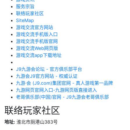
服务宗旨
联络玩家社区
SiteMap
游戏交流官方网站
游戏交流手机版入口
游戏交流手机版官网
游戏交流Web网页版
游戏交流app下载地址
J9九游会论坛 - 官方俱乐部平台
九游会J9官方网站 - 权威认证
九游·会 (J9.com)集团官网 - 真人游戏第一品牌
九游网页官网入口-九游网页版直接进入
老哥俱乐部(中国)官网 - J9九游会老哥俱乐部
联络玩家社区
地址:
淮北市厕港山383号