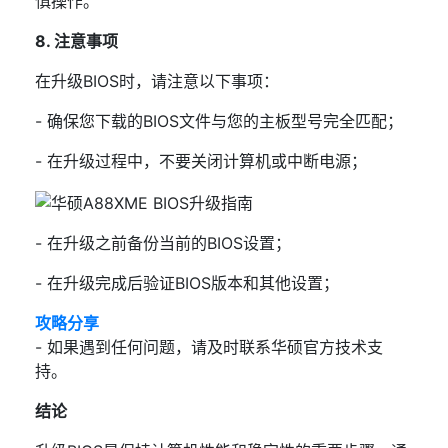
慎操作。
8. 注意事项
在升级BIOS时，请注意以下事项：
- 确保您下载的BIOS文件与您的主板型号完全匹配；
- 在升级过程中，不要关闭计算机或中断电源；
- 在升级之前备份当前的BIOS设置；
- 在升级完成后验证BIOS版本和其他设置；
攻略分享
- 如果遇到任何问题，请及时联系华硕官方技术支
持。
结论