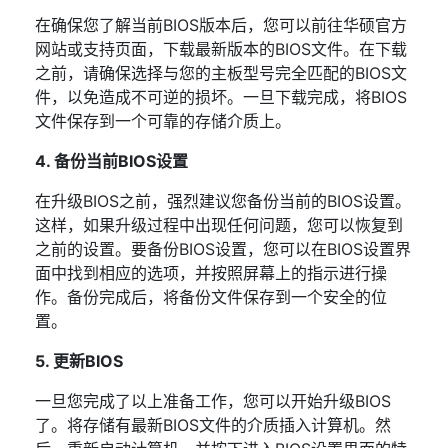
在确保您了解当前BIOS版本后，您可以前往华硕官方
网站或支持页面，下载最新版本的BIOS文件。在下载
之前，请确保选择与您的主板型号完全匹配的BIOS文
件，以免造成不可逆的损坏。一旦下载完成，将BIOS
文件保存到一个可靠的存储介质上。
4. 备份当前BIOS设置
在升级BIOS之前，强烈建议您备份当前的BIOS设置。
这样，如果升级过程中出现任何问题，您可以恢复到
之前的设置。要备份BIOS设置，您可以在BIOS设置界
面中找到相应的选项，并按照屏幕上的指示进行操
作。备份完成后，将备份文件保存到一个安全的位
置。
5. 更新BIOS
一旦您完成了以上准备工作，您可以开始升级BIOS
了。将存储有最新BIOS文件的介质插入计算机。然