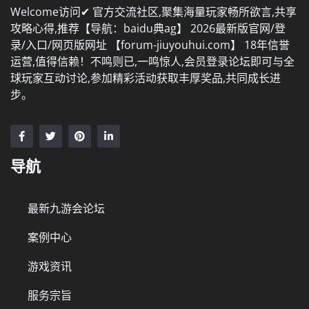
Welcome访问✔ 官方交流社区,聚集海量玩家畅所欲言,共享
攻略心得,推荐【导航：baidu典ag】 2026最新版官网/登
录/入口/网页版网址 【forum-jiuyouhui.com】 18年信誉
运营,值得信赖！不鸣则已,一鸣惊人,会员登录论坛即可与全
球玩家互动讨论,参加精彩活动获取丰厚奖品,共同成长进
步。
导航
最新九游会论坛
案例中心
游戏资讯
服务宗旨