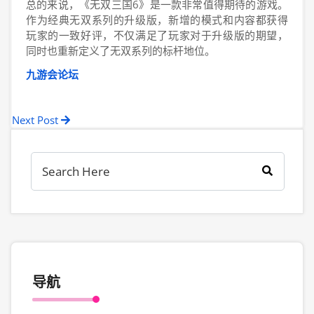
总的来说，《无双三国6》是一款非常值得期待的游戏。
作为经典无双系列的升级版，新增的模式和内容都获得
玩家的一致好评，不仅满足了玩家对于升级版的期望，
同时也重新定义了无双系列的标杆地位。
九游会论坛
Next Post
导航