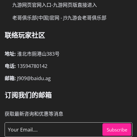
九游网页官网入口-九游网页版直接进入
老哥俱乐部(中国)官网 - J9九游会老哥俱乐部
联络玩家社区
地址:
淮北市厕港山383号
电话:
13594780142
邮箱:
J909@baidu.ag
订阅我们的邮箱
获取最新咨询和优惠等消息
Subscribe