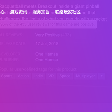
中心
游戏资讯
服务宗旨
联络玩家社区