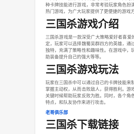
种卡牌技能进行游戏，非常考验玩家角色扮
热门游戏，为广大玩家提供了更便捷的游戏
三国杀游戏介绍
三国杀游戏是一款深受广大策略爱好者喜爱的
定，玩家可以选择魏蜀吴群四方的英雄，通
独特，充满了策略性和趣味性。在游戏中，
助装备提升自己的强大等等。
三国杀游戏玩法
玩家在三国杀中可以通过自己的卡牌技能来
掌握主动权，从而击败敌人，获得胜利。游
关键时候帮助玩家反败为胜。同时，各个角
特点，和队友协作来进行攻击。
老哥俱乐部
三国杀下载链接