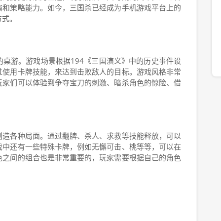
演和策略能力。如今，三国杀已经成为手机游戏平台上的
方式。
桌游。游戏场景根据194《三国演义》中的历史事件设
过使用卡牌技能，来达到击败敌人的目标。游戏风格非常
玩家们可以体验到争夺宝刀的刺激、暗杀角色的惊险、借
制造各种局面。通过翻牌、杀人、求救等技能释放，可以
戏中还有一些特殊卡牌，例如无懈可击、桃等等，可以在
色之间的组合也是非常重要的，玩家需要根据自己的角色