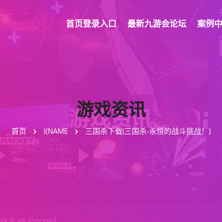
首页登录入口
最新九游会论坛
案例
游戏资讯
首页
I(NAME
三国杀下载(三国杀-永恒的战斗挑战！)